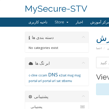
MySecure-STV
ناحیه کاربری
Store
اخبار
رکز آموزش
زش
دسته بندی ها
No categories exist
ش
اعضا
ابر تگ ها
DNS
Vie
c-cline
cccam
e2sat
mag
mag
portal url
portal url
sat
stbemu
پشتیبانی
پشتیبانی