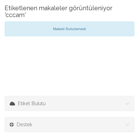
Etiketlenen makaleler görüntüleniyor
'cccam'
Makale Bulunamadı
Etiket Bulutu
Destek