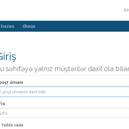
Az
 bazası
Əlaqə
iriş
u səhifəyə yalnız müştərilər daxil ola bilə
poçt ünvanı
frə
Yadda saxla