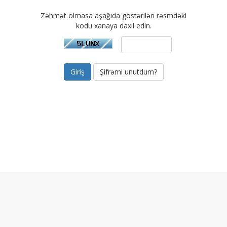
Zəhmət olmasa aşağıda göstərilən rəsmdəki
kodu xanaya daxil edin.
Şifrəmi unutdum?