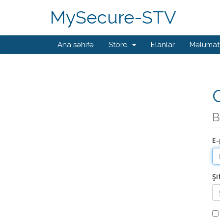
MySecure-STV
Ana səhifə
Store
Elanlar
Məlumat
G
B
E-
Şi