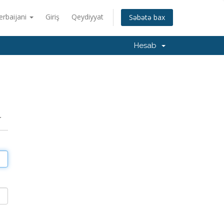
erbaijani
Giriş
Qeydiyyat
Səbətə bax
Hesab
r